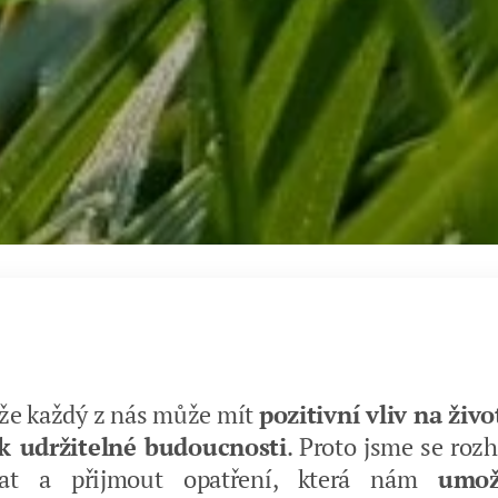
že každý z nás může mít
pozitivní vliv na živo
 k udržitelné budoucnosti
. Proto jsme se rozh
vat a přijmout opatření, která nám
umož