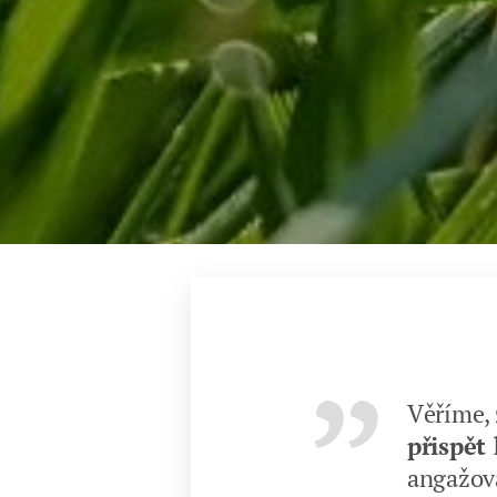
Věříme, 
přispět
angažo